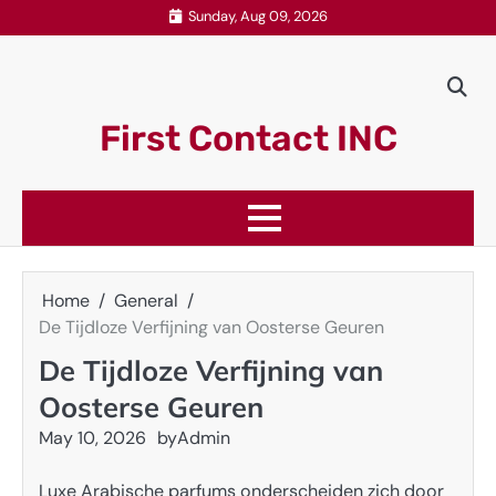
Skip
Sunday, Aug 09, 2026
to
content
First Contact INC
Home
General
De Tijdloze Verfijning van Oosterse Geuren
De Tijdloze Verfijning van
Oosterse Geuren
May 10, 2026
by
Admin
Luxe Arabische parfums onderscheiden zich door