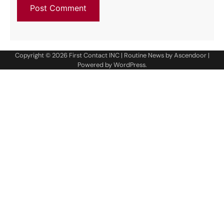
Copyright © 2026
First Contact INC
| Routine News by
Ascendoor
|
Powered by
WordPress
.