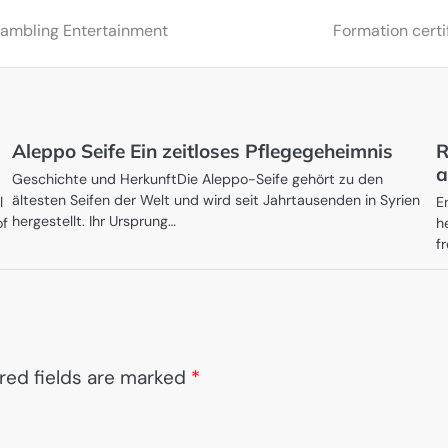
 Gambling Entertainment
Formation certif
Aleppo Seife Ein zeitloses Pflegegeheimnis
R
a
Geschichte und HerkunftDie Aleppo-Seife gehört zu den
ältesten Seifen der Welt und wird seit Jahrtausenden in Syrien
l
E
hergestellt. Ihr Ursprung…
of
h
f
red fields are marked
*